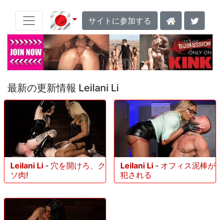
サイトに参加する
最新の更新情報 Leilani Li
Leilani Li
-
穴を開けろ、ク
Leilani Li
-
オフィス泥棒が
ソ肉!
犯される