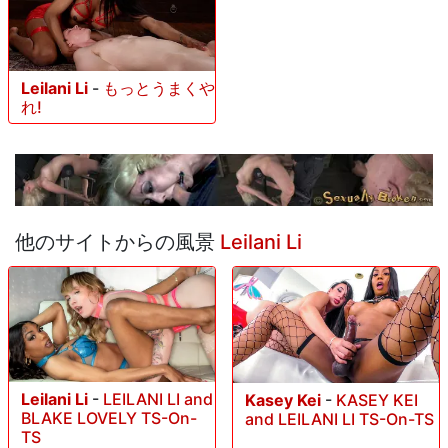
Leilani Li
-
もっとうまくや
れ!
他のサイトからの風景
Leilani Li
Leilani Li
-
LEILANI LI and
Kasey Kei
-
KASEY KEI
BLAKE LOVELY TS-On-
and LEILANI LI TS-On-TS
TS