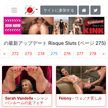
サイトに参加する
の最新アップデート Risque Sluts (ページ 275)
<
272
273
274
275
276
277
278
>
Sarah Vandella
-
シャン
Felony
-
ウェノナ苦しみ
パンルームの足フェチ