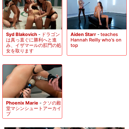
Syd Blakovich
-
ドラゴン
Aiden Starr
-
teaches
は真っ直ぐに勝利へと進
Hannah Reilly who's on
み、イザマールの肛門の処
top
女を取ります
Phoenix Marie
-
クソの殿
堂マシンシュートアーカイ
ブ