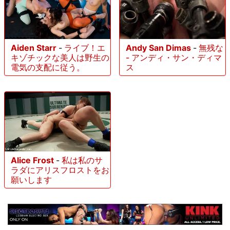
Aiden Starr
-
ライブ！エ
Andy San Dimas
-
無残な
キゾチックな美人は野生の
- アンディ・サン・ディマ
電気の支配に従う。
ス
Alice Frost
-
私は私のサ
ラダにアリスフロストをお
願いします