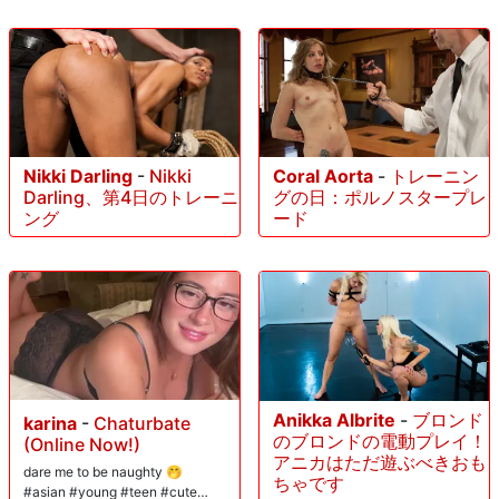
Nikki Darling
-
Nikki
Coral Aorta
-
トレーニン
Darling、第4日のトレーニ
グの日：ポルノスタープレ
ング
ード
Anikka Albrite
-
ブロンド
karina
-
Chaturbate
のブロンドの電動プレイ！
(Online Now!)
アニカはただ遊ぶべきおも
dare me to be naughty 🤭
ちゃです
#asian #young #teen #cute