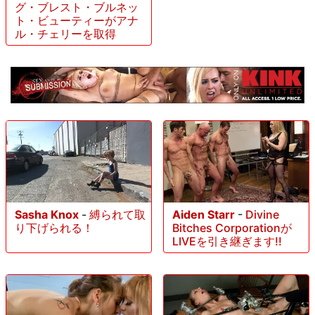
グ・ブレスト・ブルネッ
ト・ビューティーがアナ
ル・チェリーを取得
Sasha Knox
-
縛られて取
Aiden Starr
-
Divine
り下げられる！
Bitches Corporationが
LIVEを引き継ぎます!!