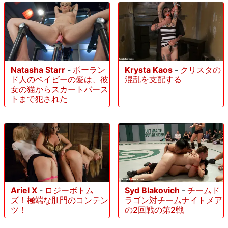
Natasha Starr
-
ポーラン
Krysta Kaos
-
クリスタの
ド人のベイビーの愛は、彼
混乱を支配する
女の猫からスカートバース
トまで犯された
Ariel X
-
ロジーボトム
Syd Blakovich
-
チームド
ズ！極端な肛門のコンテン
ラゴン対チームナイトメア
ツ！
の2回戦の第2戦