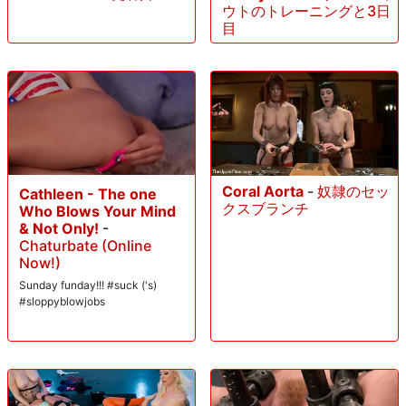
ウトのトレーニングと3日
目
Coral Aorta
-
奴隷のセッ
Cathleen - The one
クスブランチ
Who Blows Your Mind
& Not Only!
-
Chaturbate (Online
Now!)
Sunday funday!!! #suck ('s)
#sloppyblowjobs