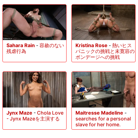
Sahara Rain
-
容赦のない
Kristina Rose
-
熱いヒス
残虐行為
パニックの挑戦と未寛容の
ボンデージへの挑戦
Jynx Maze
-
Chola Love
Maitresse Madeline
-
- Jynx Mazeを主演する
searches for a personal
slave for her home.