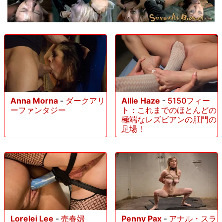
Anna Morna
-
ダークアリ
Allie Haze
-
5150フィー
ーファンタジー
ト：これまでのほとんどの
極端なレズビアンの肛門の
足場！
Lorelei Lee
-
売春婦
Penny Pax
-
アナル・スラ