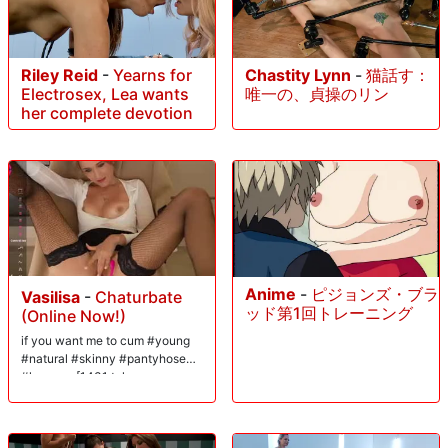
Riley Reid
-
Yearns for
Chastity Lynn
-
猫話す：
Electrosex, Lea wants
唯一の、貞操のリン
her complete devotion
Anime
-
ピジョンズ・ブラ
Vasilisa
-
Chaturbate
ッド第1回トレーニング
(Online Now!)
if you want me to cum #young
#natural #skinny #pantyhose
#lovense [1431 tokens
remaining]