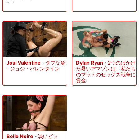
#skinny
Josi Valentine
-
タフな愛
Dylan Ryan
-
2つのばかげ
- ジョシ・バレンタイン
た暑いアマゾンは、私たち
のマットのセックス戦争に
賃金
Belle Noire
-
淡いビッ